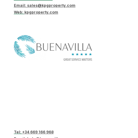
Email: sales@kpgproperty.com
Web:
kpgproperty.com
Tel:
+34 669 166 968